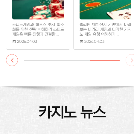
스피드게임과 하우스 엣지 최소
필리핀 에이전시 기반에서 바라
화를 위한 전략 이해하기 스피드
보는 바카라 게임과 다양한 카지
게임은 빠른 진행과 간결한 ...
노 게임 유형 이해하기 ...
date_range
2026.04.03
date_range
2026.04.03
chevron_left
chevron_r
카지노 뉴스