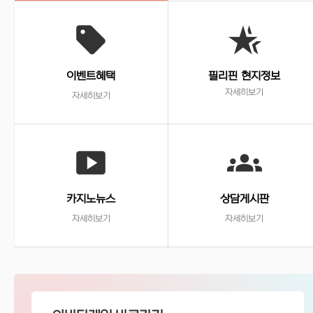
sell
hotel_class
이벤트혜택
필리핀 현지정보
자세히보기
자세히보기
smart_display
groups
카지노뉴스
상담게시판
자세히보기
자세히보기