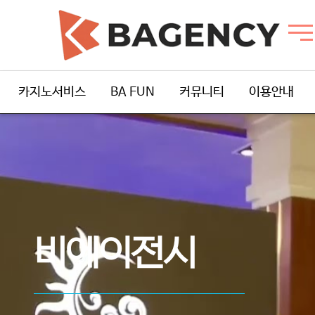
카지노서비스
BA FUN
커뮤니티
이용안내
비에이전시