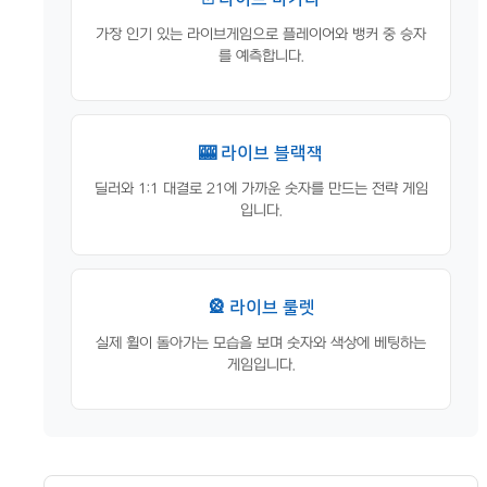
가장 인기 있는 라이브게임으로 플레이어와 뱅커 중 승자
를 예측합니다.
🎰 라이브 블랙잭
딜러와 1:1 대결로 21에 가까운 숫자를 만드는 전략 게임
입니다.
🎡 라이브 룰렛
실제 휠이 돌아가는 모습을 보며 숫자와 색상에 베팅하는
게임입니다.