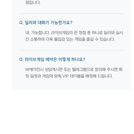
점입니다.
Q. 딜러와 대화가 가능한가요?
네, 가능합니다. 라이브게임의 큰 장점 중 하나로 딜러와 실시
간 소통하며 더욱 몰입감 있는 게임을 즐길 수 있습니다.
Q. 라이브게임 예약은 어떻게 하나요?
비에이전시 상담게시판 또는 텔레그램으로 문의해 주시면 희
망 일정과 게임에 맞춰 VIP 테이블을 배정해 드립니다.