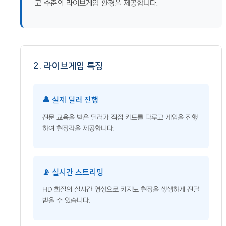
고 수준의 라이브게임 환경을 제공합니다.
2. 라이브게임 특징
👤 실제 딜러 진행
전문 교육을 받은 딜러가 직접 카드를 다루고 게임을 진행
하여 현장감을 제공합니다.
📡 실시간 스트리밍
HD 화질의 실시간 영상으로 카지노 현장을 생생하게 전달
받을 수 있습니다.