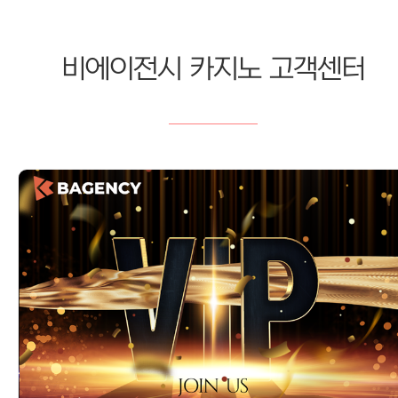
비에이전시 카지노 고객센터