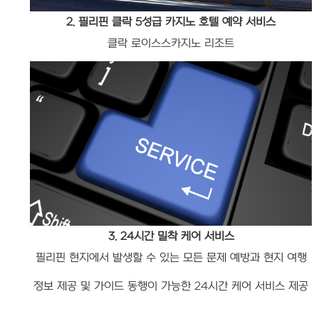
2. 필리핀 클락 5성급 카지노 호텔 예약 서비스
클락 로이스스카지노 리조트
3. 24시간 밀착 케어 서비스
필리핀 현지에서 발생할 수 있는 모든 문제 예방과 현지 여행
정보 제공 및 가이드 동행이 가능한 24시간 케어 서비스 제공