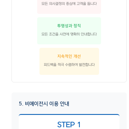
모든 의사결정의 중심에 고객을 둡니다
투명성과 정직
모든 조건을 사전에 명확히 안내합니다
지속적인 개선
피드백을 적극 수렴하여 발전합니다
5. 비에이전시 이용 안내
STEP 1