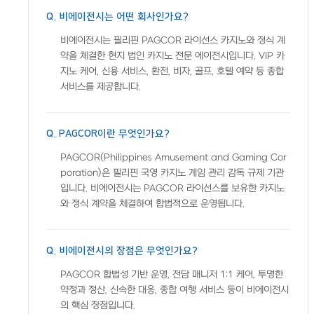
Q. 비에이전시는 어떤 회사인가요?
비에이전시는 필리핀 PAGCOR 라이선스 카지노와 정식 계
약을 체결한 현지 법인 카지노 전문 에이전시입니다. VIP 카
지노 케어, 신용 서비스, 환전, 비자, 골프, 호텔 예약 등 종합
서비스를 제공합니다.
Q. PAGCOR이란 무엇인가요?
PAGCOR(Philippines Amusement and Gaming Cor
poration)은 필리핀 국영 카지노 게임 관리 감독 규제 기관
입니다. 비에이전시는 PAGCOR 라이선스를 보유한 카지노
와 정식 계약을 체결하여 합법적으로 운영됩니다.
Q. 비에이전시의 장점은 무엇인가요?
PAGCOR 합법성 기반 운영, 전담 매니저 1:1 케어, 투명한
약정과 정산, 신속한 대응, 종합 여행 서비스 등이 비에이전시
의 핵심 장점입니다.