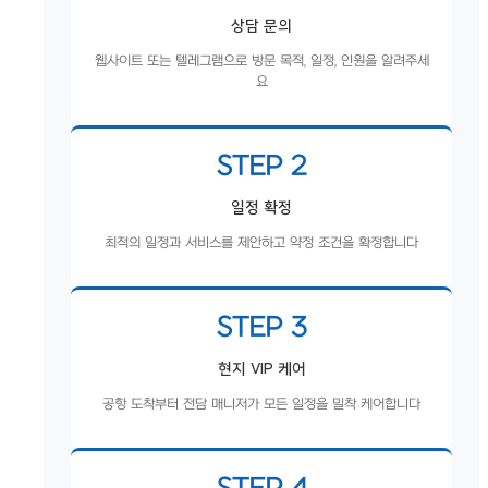
상담 문의
웹사이트 또는 텔레그램으로 방문 목적, 일정, 인원을 알려주세
요
STEP 2
일정 확정
최적의 일정과 서비스를 제안하고 약정 조건을 확정합니다
STEP 3
현지 VIP 케어
공항 도착부터 전담 매니저가 모든 일정을 밀착 케어합니다