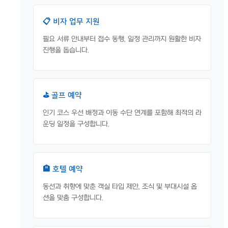
📋 비자 업무 지원
필요 서류 안내부터 접수 동행, 일정 관리까지 원활한 비자
진행을 돕습니다.
⛳ 골프 예약
인기 코스 우선 배정과 이동 수단 연계를 포함해 최적의 라
운딩 일정을 구성합니다.
🏨 호텔 예약
동선과 취향에 맞춘 객실 타입 제안, 조식 및 부대시설 옵
션을 맞춤 구성합니다.