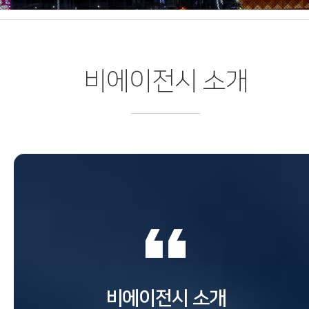
비에이전시 소개
format_quote
비에이전시 소개