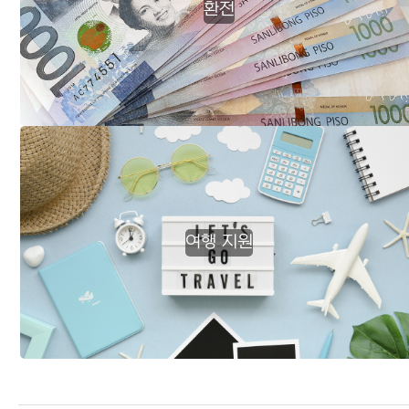
환전
여행 지원