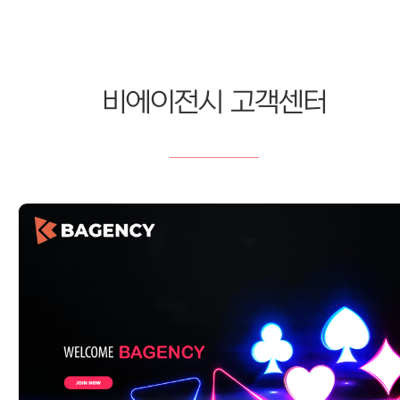
비에이전시 고객센터