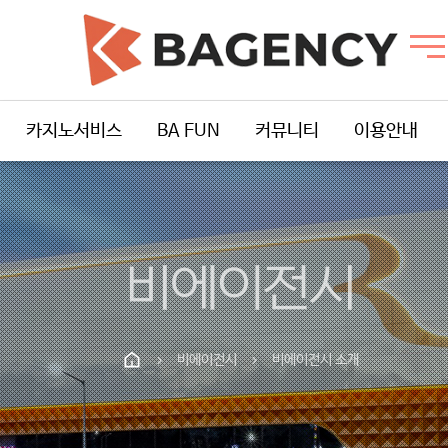
카지노서비스
BA FUN
커뮤니티
이용안내
비에이전시
비에이전시
비에이전시 소개
chevron_right
chevron_right