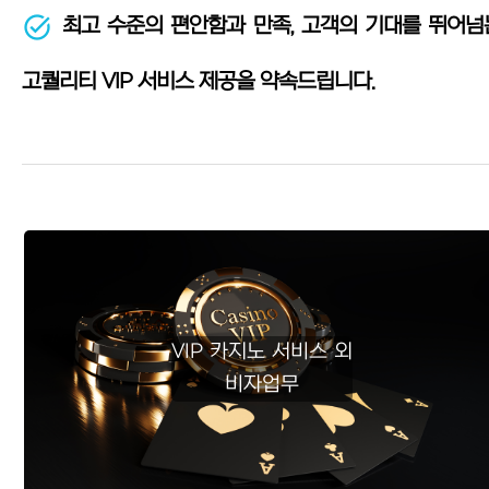
최고 수준의 편안함과 만족, 고객의 기대를 뛰어넘
고퀄리티 VIP 서비스 제공을 약속드립니다.
VIP 카지노 서비스 외
비자업무