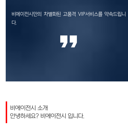
비에이전시만의 차별화된 고품격 VIP서비스를 약속드립니
다.
format_quote
비에이전시 소개
안녕하세요? 비에이전시 입니다.