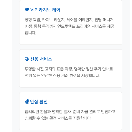
👑 VIP 카지노 케어
공항 픽업, 카지노 라운지, 테이블 어레인지, 전담 매니저
배정, 동행 통역까지 엔드투엔드 프리미엄 서비스를 제공
합니다.
🤝 신용 서비스
투명한 사전 고지와 표준 약정, 명확한 정산 주기 안내로
먹튀 없는 안전한 신용 거래 환경을 제공합니다.
💰 안심 환전
합리적인 환율과 명확한 절차, 준비 자금 관리로 안전하고
신뢰할 수 있는 환전 서비스를 지원합니다.