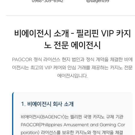
0968-309-6542
@bagent99
비에이전시 소개 - 필리핀 VIP 카지
노 전문 에이전시
PAGCOR 정식 라이선스 현지 법인과 정식 계약을 체결한 비에
이전시는 최고의 VIP 케어와 안심 거래를 제공하는 카지노 전문
에이전시입니다.
1. 비에이전시 회사 소개
비에이전시(BAGENCY)는 필리핀 국영 카지노 규제 기관
PAGCOR(Philippines Amusement and Gaming Cor
poration) 라이선스를 보유한 카지노와 정식 계약을 체결