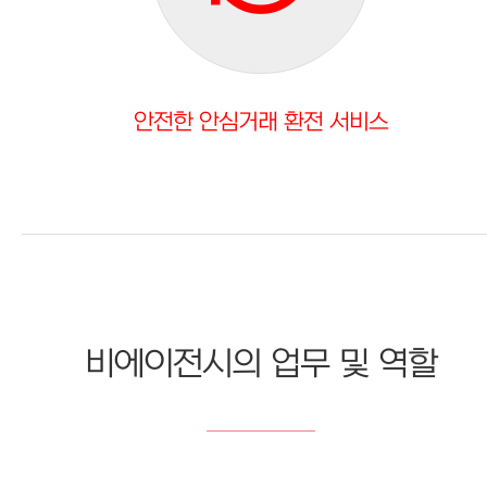
안전한 안심거래 환전 서비스
비에이전시의 업무 및 역할