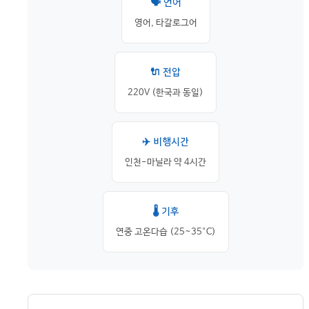
🗣️ 언어
영어, 타갈로그어
🔌 전압
220V (한국과 동일)
✈️ 비행시간
인천-마닐라 약 4시간
🌡️ 기후
연중 고온다습 (25~35°C)