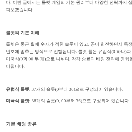
다. 이번 글에서는 룰렛 게임의 기본 원리부터 다양한 전략까지 
펴보겠습니다.
룰렛의 기본 이해
룰렛은 둥근 휠에 숫자가 적힌 슬롯이 있고, 공이 회전하면서 특
번호에 멈추는 방식으로 진행됩니다. 룰렛 휠은 유럽식(0 하나)과
미국식(0과 00 두 개)으로 나뉘며, 각각 승률과 베팅 전략에 영향
미칩니다.
유럽식 룰렛
: 37개의 슬롯(0부터 36)으로 구성되어 있습니다.
미국식 룰렛
: 38개의 슬롯(0, 00부터 36)으로 구성되어 있습니다.
기본 베팅 종류