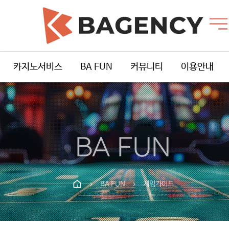
카지노서비스
BA FUN
커뮤니티
이용안내
BA FUN
BA FUN
게임가이드
chevron_right
chevron_right