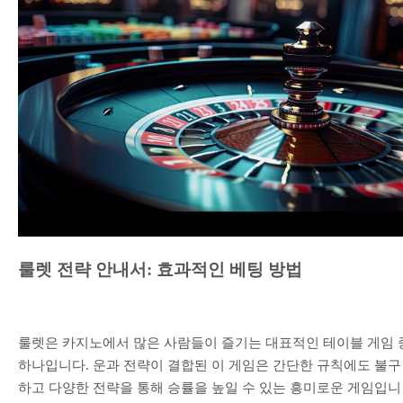
룰렛 전략 안내서: 효과적인 베팅 방법
룰렛은 카지노에서 많은 사람들이 즐기는 대표적인 테이블 게임 
하나입니다. 운과 전략이 결합된 이 게임은 간단한 규칙에도 불구
하고 다양한 전략을 통해 승률을 높일 수 있는 흥미로운 게임입니