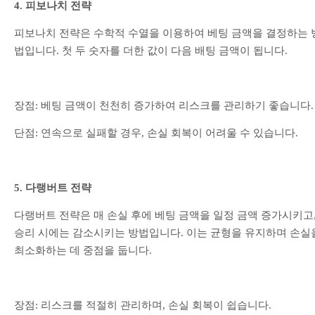
4. 피보나치 전략
피보나치 전략은 수학적 수열을 이용하여 베팅 금액을 결정하는 
법입니다. 첫 두 숫자를 더한 값이 다음 배팅 금액이 됩니다.
장점: 베팅 금액이 천천히 증가하여 리스크를 관리하기 좋습니다.
단점: 연속으로 실패할 경우, 손실 회복이 어려울 수 있습니다.
5. 다랭버트 전략
다랭버트 전략은 매 손실 후에 베팅 금액을 일정 금액 증가시키고
승리 시에는 감소시키는 방법입니다. 이는 균형을 유지하며 손실
최소화하는 데 중점을 둡니다.
장점: 리스크를 적절히 관리하며, 손실 회복이 쉽습니다.