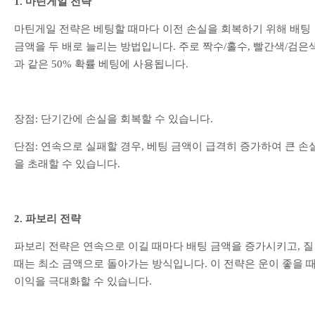
1. 마틴게일 전략
마틴게일 전략은 베팅할 때마다 이전 손실을 회복하기 위해 배팅
금액을 두 배로 늘리는 방법입니다. 주로 짝수/홀수, 빨간색/검은
과 같은 50% 확률 베팅에 사용됩니다.
장점: 단기간에 손실을 회복할 수 있습니다.
단점: 연속으로 실패할 경우, 베팅 금액이 급격히 증가하여 큰 손
을 초래할 수 있습니다.
2. 파보리 전략
파보리 전략은 연속으로 이길 때마다 배팅 금액을 증가시키고, 질
때는 최소 금액으로 돌아가는 방식입니다. 이 전략은 운이 좋을 
이익을 극대화할 수 있습니다.